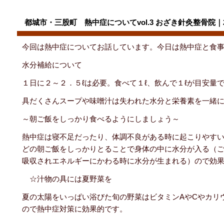
都城市・三股町 熱中症についてvol.3 おざき針灸整骨院｜2016
今回は熱中症についてお話しています。今日は熱中症と食
水分補給について
１日に２～２．５ℓは必要。食べて１ℓ、飲んで１ℓが目安量
具だくさんスープや味噌汁は失われた水分と栄養素を一緒
～朝ご飯をしっかり食べるようにしましょう～
熱中症は寝不足だったり、体調不良がある時に起こりやす
どの朝ご飯をしっかりとることで身体の中に水分が入る（
吸収されエネルギーにかわる時に水分が生まれる）ので効
☆汁物の具には夏野菜を
夏の太陽をいっぱい浴びた旬の野菜はビタミンAやCやカリ
ので熱中症対策に効果的です。