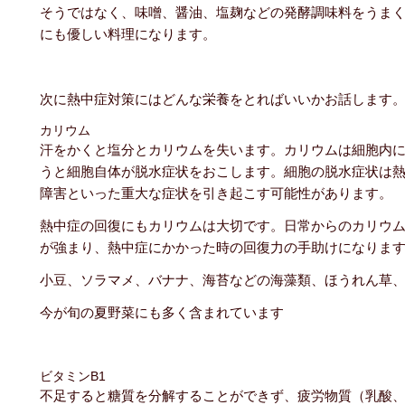
そうではなく、味噌、醤油、塩麹などの発酵調味料をうま
にも優しい料理になります。
次に熱中症対策にはどんな栄養をとればいいかお話します
カリウム
汗をかくと塩分とカリウムを失います。カリウムは細胞内
うと細胞自体が脱水症状をおこします。細胞の脱水症状は
障害といった重大な症状を引き起こす可能性があります。
熱中症の回復にもカリウムは大切です。日常からのカリウ
が強まり、熱中症にかかった時の回復力の手助けになりま
小豆、ソラマメ、バナナ、海苔などの海藻類、ほうれん草
今が旬の夏野菜にも多く含まれています
ビタミンB1
不足すると糖質を分解することができず、疲労物質（乳酸