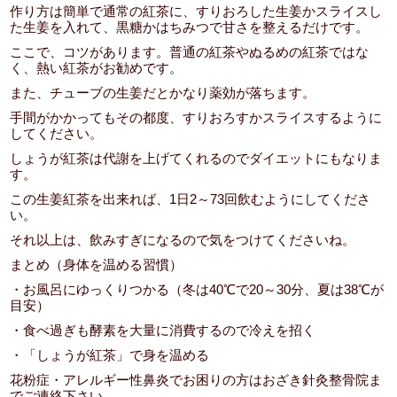
作り方は簡単で通常の紅茶に、すりおろした生姜かスライスし
た生姜を入れて、黒糖かはちみつで甘さを整えるだけです。
ここで、コツがあります。普通の紅茶やぬるめの紅茶ではな
く、熱い紅茶がお勧めです。
また、チューブの生姜だとかなり薬効が落ちます。
手間がかかってもその都度、すりおろすかスライスするように
してください。
しょうが紅茶は代謝を上げてくれるのでダイエットにもなりま
す。
この生姜紅茶を出来れば、1日2～73回飲むようにしてくださ
い。
それ以上は、飲みすぎになるので気をつけてくださいね。
まとめ（身体を温める習慣）
・お風呂にゆっくりつかる（冬は40℃で20～30分、夏は38℃が
目安）
・食べ過ぎも酵素を大量に消費するので冷えを招く
・「しょうが紅茶」で身を温める
花粉症・アレルギー性鼻炎でお困りの方はおざき針灸整骨院ま
でご連絡下さい。