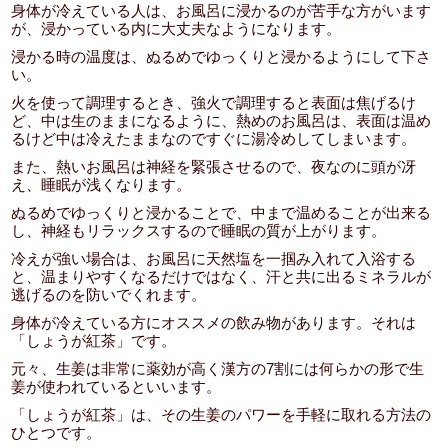
身体が冷えている人は、お風呂に浸かるのが苦手な方がいます
が、浸かっている内に大丈夫なようになります。
浸かる時の温度は、ぬるめでゆっくりと浸かるようにして下さ
い。
火を使って調理するとき、強火で調理すると表面は焦げるけ
ど、中は生のままになるように、熱めのお風呂は、表面は温め
るけど中は冷えたままなのですぐに湯冷めしてしまいます。
また、熱いお風呂は神経を緊張させるので、夜なのに頭が冴
え、睡眠が浅くなります。
ぬるめでゆっくりと浸かることで、中まで温めることが出来る
し、神経もリラックスするので睡眠の質が上がります。
冷えが強い場合は、お風呂に天然塩を一掴み入れて入浴する
と、温まりやすくなるだけではなく、汗と共に出るミネラルが
逃げるのを防いでくれます。
身体が冷えている方にオススメの飲み物があります。それは
「しょうが紅茶」です。
元々、生姜は非常に薬効が高く漢方の7割には何らかの形で生
姜が使われているといいます。
「しょうが紅茶」は、その生姜のパワーを手軽に取れる方法の
ひとつです。