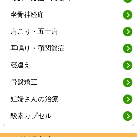
坐骨神経痛
肩こり・五十肩
耳鳴り・顎関節症
寝違え
骨盤矯正
妊婦さんの治療
酸素カプセル