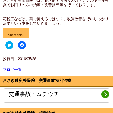
おざき針灸整骨院では、花粉症でお困りの方・アレルギー性鼻
炎でお困りの方の治療・改善指導等を行っております。
花粉症などは、薬で抑えるではなく、改質改善を行いしっかり
治すという事をしていきましょう。
Share this:
ク
Facebook
リ
で
ッ
共
ク
有
し
す
投稿日：2016/05/28
て
る
Twitter
に
で
は
ブログ一覧
共
ク
有
リ
(新
ッ
し
ク
おざき針灸整骨院 交通事故特別治療
い
し
ウ
て
ィ
く
交通事故・ムチウチ
ン
だ
ド
さ
ウ
い
で
(新
開
し
き
い