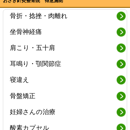
ま
ウ
おざき針灸整骨院 得意施術
す)
ィ
ン
ド
骨折・捻挫・肉離れ
ウ
で
開
き
ま
坐骨神経痛
す)
肩こり・五十肩
耳鳴り・顎関節症
寝違え
骨盤矯正
妊婦さんの治療
酸素カプセル